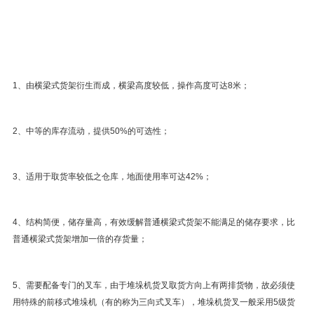
1、由横梁式货架衍生而成，横梁高度较低，操作高度可达8米；
2、中等的库存流动，提供50%的可选性；
3、适用于取货率较低之仓库，地面使用率可达42%；
4、结构简便，储存量高，有效缓解普通横梁式货架不能满足的储存要求，比
普通横梁式货架增加一倍的存货量；
5、需要配备专门的叉车，由于堆垛机货叉取货方向上有两排货物，故必须使
用特殊的前移式堆垛机（有的称为三向式叉车），堆垛机货叉一般采用5级货