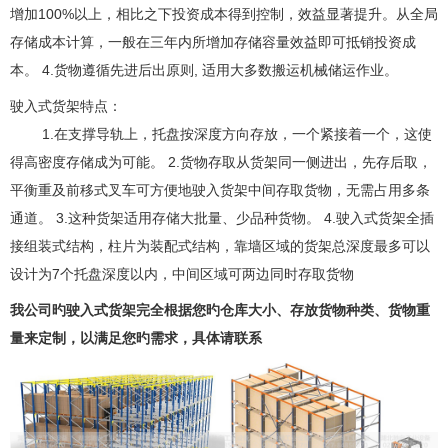
增加100%以上，相比之下投资成本得到控制，效益显著提升。从全局
存储成本计算，一般在三年内所增加存储容量效益即可抵销投资成
本。 4.货物遵循先进后出原则, 适用大多数搬运机械储运作业。
驶入式货架特点：
1.在支撑导轨上，托盘按深度方向存放，一个紧接着一个，这使
得高密度存储成为可能。 2.货物存取从货架同一侧进出，先存后取，
平衡重及前移式叉车可方便地驶入货架中间存取货物，无需占用多条
通道。 3.这种货架适用存储大批量、少品种货物。 4.驶入式货架全插
接组装式结构，柱片为装配式结构，靠墙区域的货架总深度最多可以
设计为7个托盘深度以内，中间区域可两边同时存取货物
我公司旳驶入式货架完全根据您旳仓库大小、存放货物种类、货物重
量来定制，以满足您旳需求，具体请联系